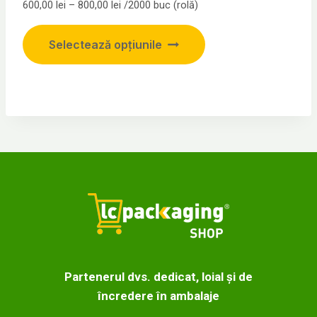
Interval
600,00
lei
–
800,00
lei
/2000 buc (rolă)
de
Acest
prețuri:
Selectează opțiunile
produs
600,00 lei
până
are
la
mai
800,00 lei
multe
variații.
Opțiunile
pot
fi
alese
în
pagina
produsului.
Partenerul dvs. dedicat, loial și de
încredere în ambalaje