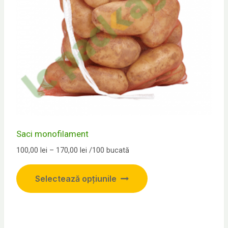
pagina
produsului.
Saci monofilament
Interval
100,00
lei
–
170,00
lei
/100 bucată
de
Acest
prețuri:
Selectează opțiunile
produs
100,00 lei
până
are
la
mai
170,00 lei
multe