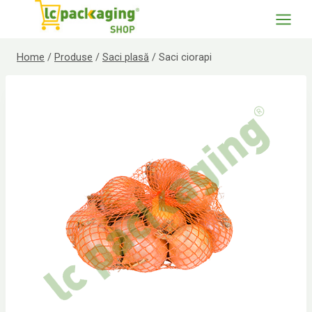
Skip
to
content
Home
/
Produse
/
Saci plasă
/
Saci ciorapi