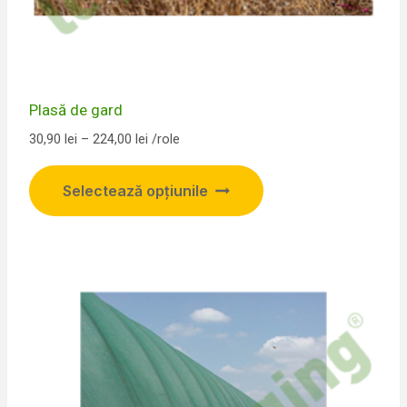
Plasă de gard
Interval
30,90
lei
–
224,00
lei
/role
de
Acest
prețuri:
Selectează opțiunile
produs
30,90 lei
până
are
la
mai
224,00 lei
multe
variații.
Opțiunile
pot
fi
alese