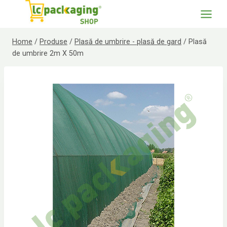
Skip
to
content
Home
/
Produse
/
Plasă de umbrire - plasă de gard
/
Plasă
de umbrire 2m X 50m