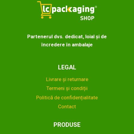
alese
în
pagina
produsului.
Partenerul dvs. dedicat, loial și de
încredere în ambalaje
LEGAL
Livrare și returnare
Termeni și condiții
Politică de confidențialitate
Contact
PRODUSE