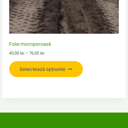
Folie microporoasă
Interval
40,00
lei
–
76,00
lei
de
Acest
prețuri:
Selectează opțiunile
produs
40,00 lei
până
are
la
mai
76,00 lei
multe
variații.
Opțiunile
pot
fi