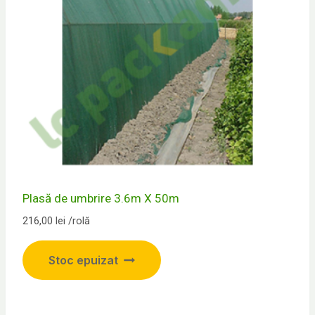
în
pagina
produsului.
Plasă de umbrire 3.6m X 50m
216,00
lei
/rolă
Stoc epuizat