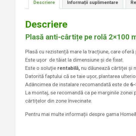
Descriere
Informații suplimentare
Re
Descriere
Plasă anti-cârtițe pe rolă 2×100 
Plasă cu rezistență mare la tracțiune, care oferă p
Este ușor de tăiat la dimensiune și de fixat.
Este o soluție
rentabilă,
nu dăunează cârtiței și n
Datorită faptului că se taie ușor, plantarea ulterio
Adâncimea de instalare recomandată este de
6-
La montaj, se recomandă ca pe marginile zonei pl
cârtițelor din zone învecinate.
Pentru mai multe informații despre gama Home&G