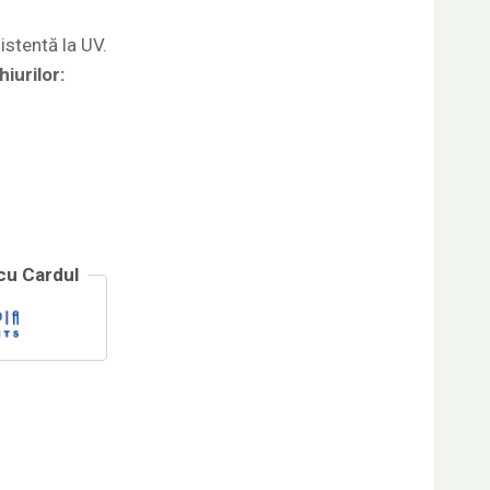
istentă la UV.
iurilor:
 cu Cardul