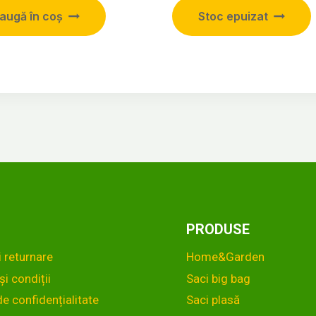
augă în coș
Stoc epuizat
PRODUSE
i returnare
Home&Garden
i condiții
Saci big bag
de confidențialitate
Saci plasă