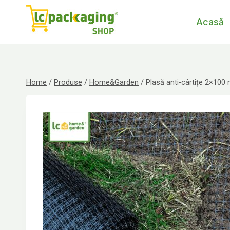
Skip
to
Acasă
content
Home
/
Produse
/
Home&Garden
/
Plasă anti-cârtițe 2×100