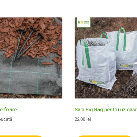
e fixare
Saci Big Bag pentru uz casn
bucată
22,00
lei