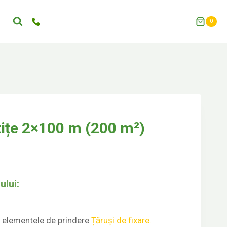
0
tițe 2×100 m (200 m²)
ului:
 elementele de prindere
Țăruși de fixare.