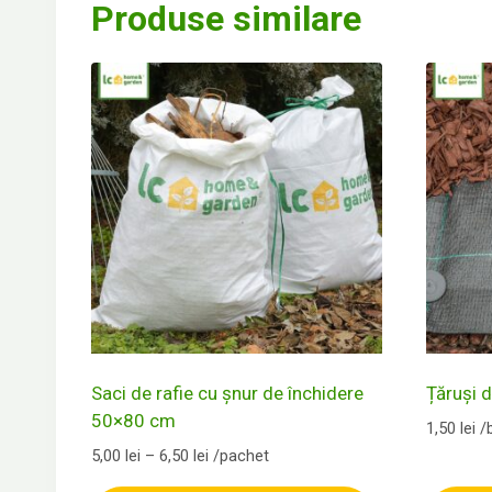
Produse similare
Saci de rafie cu șnur de închidere
Țăruși d
50×80 cm
1,50
lei
/
Interval
5,00
lei
–
6,50
lei
/pachet
de